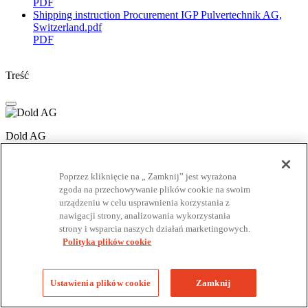
PDF
Shipping instruction Procurement IGP Pulvertechnik AG,
Switzerland.pdf
PDF
Treść
Dold AG
Hertistrasse 4
CH-8304 Wallisellen
Poprzez kliknięcie na „ Zamknij” jest wyrażona
+41 44 8774848
info@dold.ch
zgoda na przechowywanie plików cookie na swoim
urządzeniu w celu usprawnienia korzystania z
nawigacji strony, analizowania wykorzystania
IGP Pulvertechnik AG
strony i wsparcia naszych działań marketingowych.
Ringstrasse 30
Polityka plików cookie
CH-9500 Wil
+41 71 9298111
info@igp-powder.com
RODO
Impressum
OWD
Cookies
Ustawienia plików cookie
Zamknij